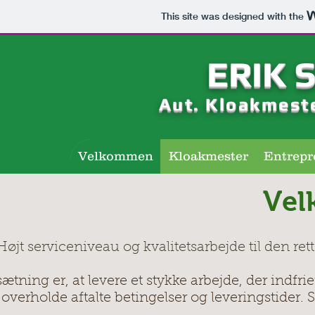
This site was designed with the
ERIK 
Aut. Kloakmest
Velkommen
Kloakmester
Entrepr
Ve
Højt serviceniveau og kvalitetsarbejde til den ret
ætning er, at levere et stykke arbejde, der indfri
at overholde aftalte betingelser og leveringstid